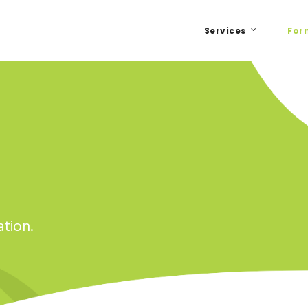
Services
For
ation.