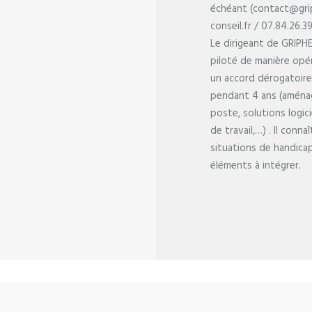
échéant (contact@gri
conseil.fr / 07.84.26.39
Le dirigeant de GRIPHE
piloté de manière opé
un accord dérogatoir
pendant 4 ans (amén
poste, solutions logic
de travail,…) . Il connaî
situations de handicap
éléments à intégrer.