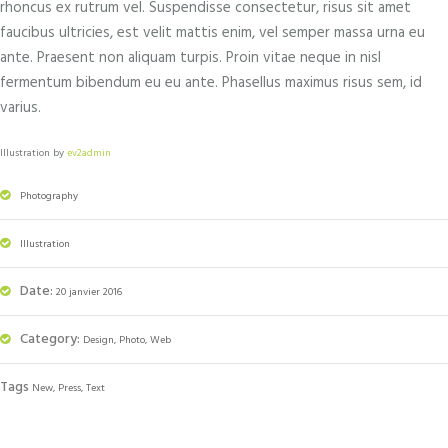
rhoncus ex rutrum vel. Suspendisse consectetur, risus sit amet
faucibus ultricies, est velit mattis enim, vel semper massa urna eu
ante. Praesent non aliquam turpis. Proin vitae neque in nisl
fermentum bibendum eu eu ante. Phasellus maximus risus sem, id
varius.
Illustration by
ev2admin
Photography
Illustration
Date:
20 janvier 2016
Category:
Design, Photo, Web
Tags
New, Press, Text