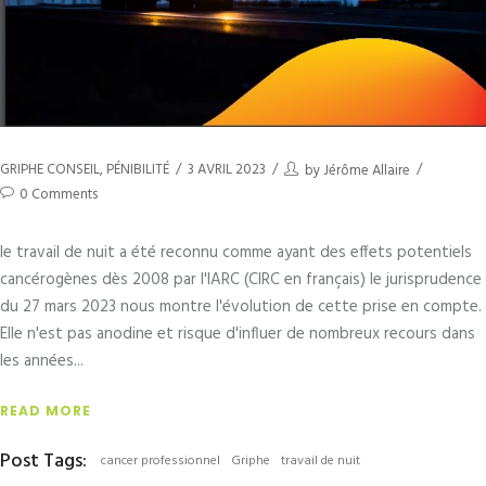
GRIPHE CONSEIL
,
PÉNIBILITÉ
3 AVRIL 2023
by
Jérôme Allaire
0 Comments
le travail de nuit a été reconnu comme ayant des effets potentiels
cancérogènes dès 2008 par l'IARC (CIRC en français) le jurisprudence
du 27 mars 2023 nous montre l'évolution de cette prise en compte.
Elle n'est pas anodine et risque d'influer de nombreux recours dans
les années
READ MORE
Post Tags:
cancer professionnel
Griphe
travail de nuit