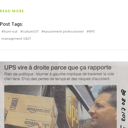
READ MORE
Post Tags:
#burn-out
#cultureSST
#epuisement professionnel
#RPS
management S&ST