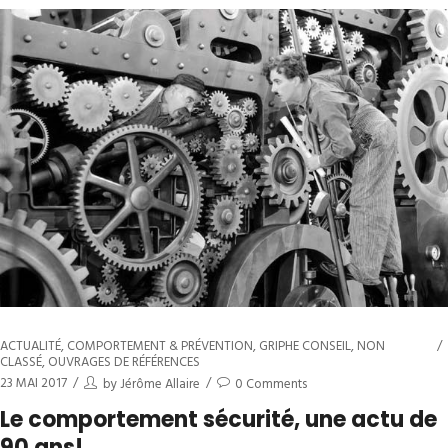
ACTUALITÉ
,
COMPORTEMENT & PRÉVENTION
,
GRIPHE CONSEIL
,
NON
CLASSÉ
,
OUVRAGES DE RÉFÉRENCES
23 MAI 2017
by
Jérôme Allaire
0 Comments
Le comportement sécurité, une actu de
90 ans!