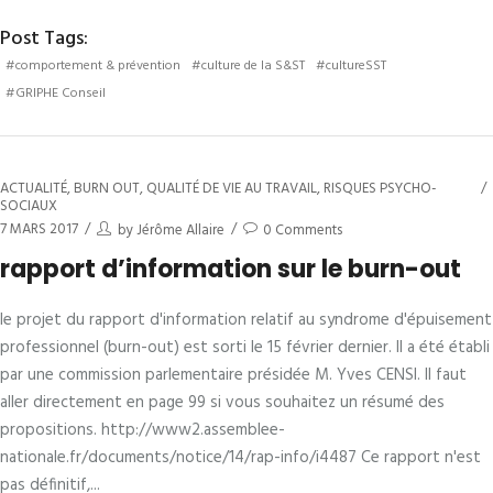
Post Tags:
#comportement & prévention
#culture de la S&ST
#cultureSST
#GRIPHE Conseil
ACTUALITÉ
,
BURN OUT
,
QUALITÉ DE VIE AU TRAVAIL
,
RISQUES PSYCHO-
SOCIAUX
7 MARS 2017
by
Jérôme Allaire
0 Comments
rapport d’information sur le burn-out
le projet du rapport d'information relatif au syndrome d'épuisement
professionnel (burn-out) est sorti le 15 février dernier. Il a été établi
par une commission parlementaire présidée M. Yves CENSI. Il faut
aller directement en page 99 si vous souhaitez un résumé des
propositions. http://www2.assemblee-
nationale.fr/documents/notice/14/rap-info/i4487 Ce rapport n'est
pas définitif,